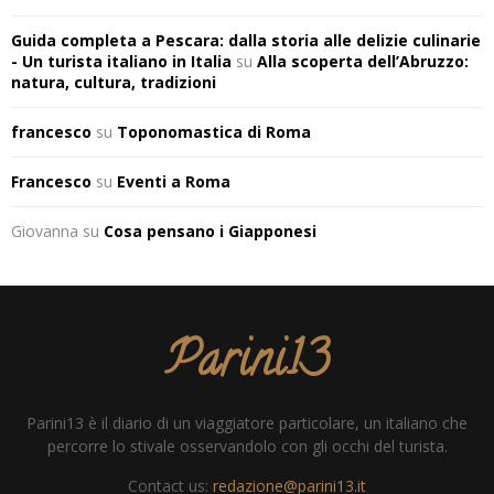
Guida completa a Pescara: dalla storia alle delizie culinarie
- Un turista italiano in Italia
su
Alla scoperta dell’Abruzzo:
natura, cultura, tradizioni
francesco
su
Toponomastica di Roma
Francesco
su
Eventi a Roma
Giovanna
su
Cosa pensano i Giapponesi
Parini13
Parini13 è il diario di un viaggiatore particolare, un italiano che
percorre lo stivale osservandolo con gli occhi del turista.
Contact us:
redazione@parini13.it