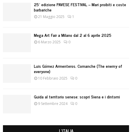
25^ edizione PAVESE FESTIVAL – Mari proibiti e coste
H
barbariche
21 Maggio 2025
1
Mega Art Fair a Milano dal 2 al 6 aprile 2025
6 Marzo 2025
0
Luis Gómez Armenteros. Comanche (The enemy of
everyone)
10 Febbraio 2025
0
Guida al territorio senese: scopri Siena e i dintorni
9 Settembre 2024
0
L'ITALIA