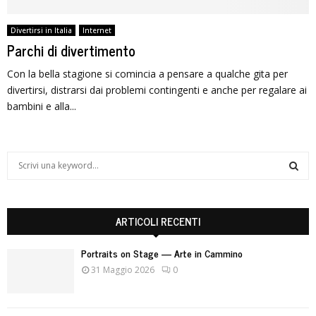
Divertirsi in Italia
Internet
Parchi di divertimento
Con la bella stagione si comincia a pensare a qualche gita per
divertirsi, distrarsi dai problemi contingenti e anche per regalare ai
bambini e alla...
S
e
a
S
r
c
ARTICOLI RECENTI
E
h
f
A
Portraits on Stage — Arte in Cammino
o
31 Maggio 2026
0
r
R
:
C