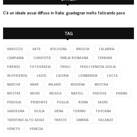
C’è un ideale assai diffuso in Italia: guadagnar molto faticando poco
TAG
ABRUZZO
ARTE
BOLOGNA
BRESCIA
CALABRIA
CAMPANIA
CURIOSITÀ
EMILIA ROMAGNA
FERRARA
FIRENZE
FOTOGRAFIA
FRIULI
FRIULI VENEZIA GIULIA
IN EVIDENZA
LAZIO
LIGURIA
LOMBARDIA
LUCCA
MARCHE
MARE
MILANO
MODENA
MOSTRA
MOSTRE
MUSEI
MUSICA
NAPOLI
PADOVA
PARMA
PERUGIA
PIEMONTE
PUGLIA
ROMA
SAGRE
SARDEGNA
SICILIA
SIENA
TORINO
TOSCANA
TRENTINO ALTO ADIGE
TRIESTE
UMBRIA
VACANZE
VENETO
VENEZIA